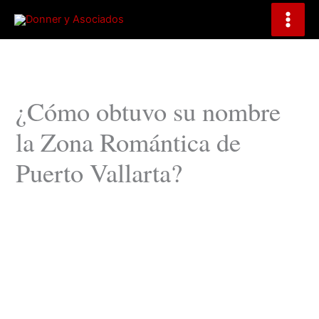
B
Ir
u
al
s
contenido
c
a
r
¿Cómo obtuvo su nombre
la Zona Romántica de
Puerto Vallarta?