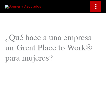
B
Ir
u
al
s
contenido
c
a
r
¿Qué hace a una empresa
un Great Place to Work®
para mujeres?