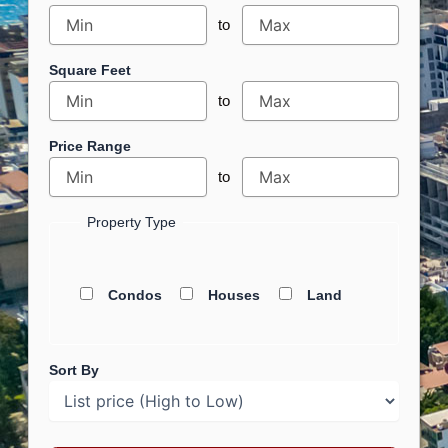
to
Square Feet
to
Price Range
to
Property Type
Condos
Houses
Land
Sort By