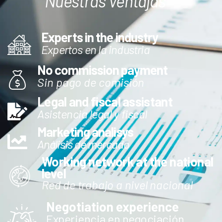
Nuestras Ventajas
Experts in the industry
Expertos en la industria
No commission payment
Sin pago de comisión
Legal and fiscal assistant
Asistencia legal y fiscal
Marketing analisys
Análisis de mercado
Working network at the national
level
Red de trabajo a nivel nacional
Negotiation experience
Experiencia en negociación