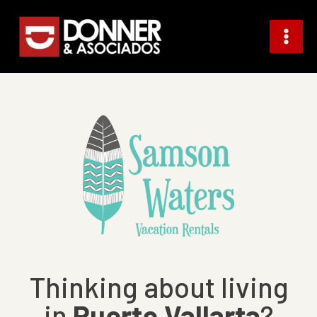
Skip
to
content
Thinking about living
in
Puerto Vallarta
?