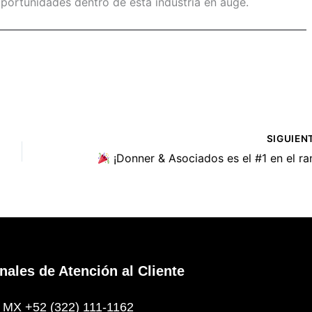
portunidades dentro de esta industria en auge.
SIGUIEN
¡Donner & Asociados es el #1 en el ranking de Great Place to Work Occidente 2
nales de Atención al Cliente
MX +52 (322) 111-1162