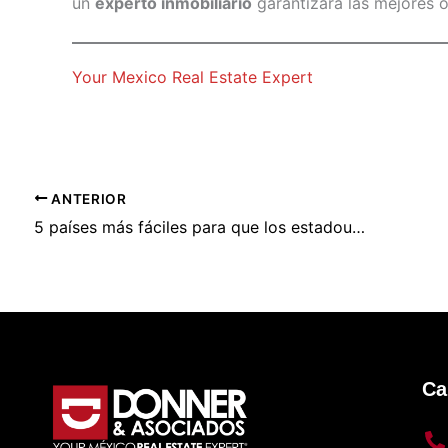
un
experto inmobiliario
garantizará las mejores o
Your Mexico Real Estate Expert
ANTERIOR
5 países más fáciles para que los estadounidenses se muden.
Ca