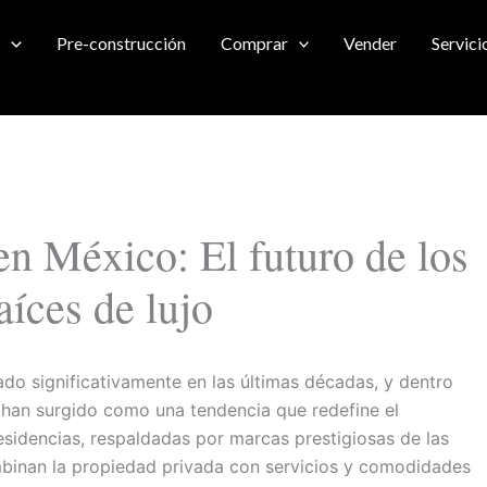
Pre-construcción
Comprar
Vender
Servici
n México: El futuro de los
aíces de lujo
ado significativamente en las últimas décadas, y dentro
 han surgido como una tendencia que redefine el
esidencias, respaldadas por marcas prestigiosas de las
ombinan la propiedad privada con servicios y comodidades