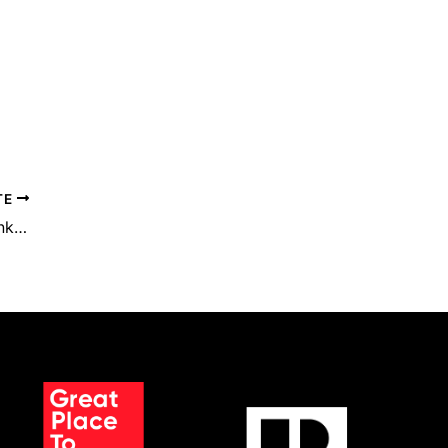
TE
025!