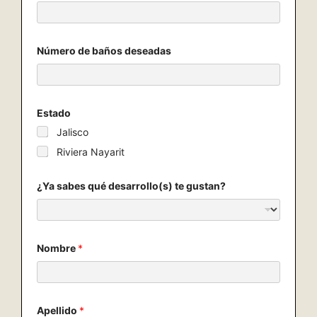
t
Número de baños deseadas
e
¿
Y
a
C
o
Estado
r
Jalisco
r
e
Riviera Nayarit
o
¿Ya sabes qué desarrollo(s) te gustan?
Nombre
*
Apellido
*