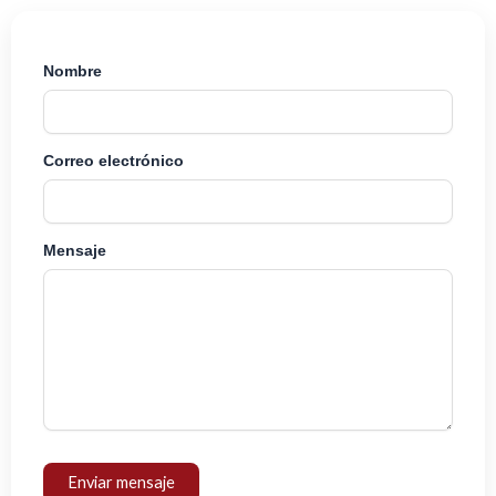
k
a
n
m
Nombre
Correo electrónico
Mensaje
Enviar mensaje