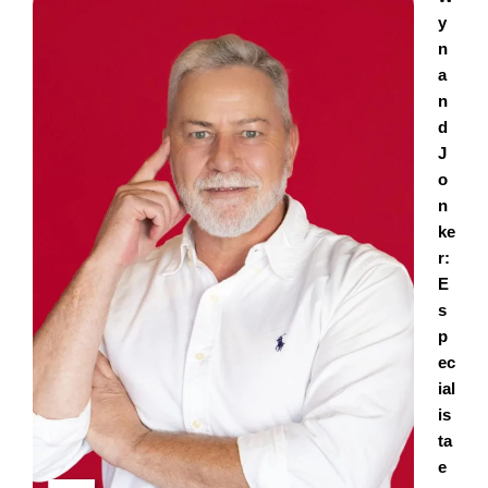
y
n
a
n
d
J
o
n
ke
r:
E
s
p
ec
ial
is
ta
e