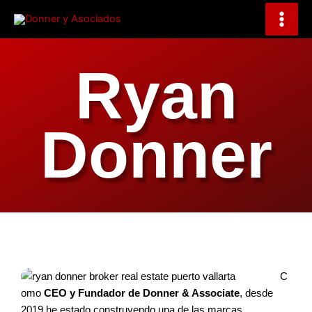
Ir
al
contenido
Ryan
Donner
C
omo
CEO y Fundador de Donner & Associate
, desde
2019 he estado construyendo una de las marcas