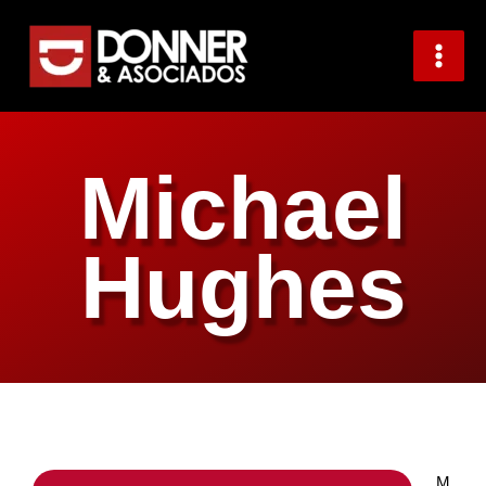
Ir
al
contenido
Michael
Hughes
M