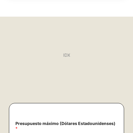
IDX
E
Presupuesto máximo (Dólares Estadounidenses)
s
*
t