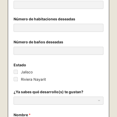
a
d
o
u
n
Número de habitaciones deseadas
i
d
e
n
s
Número de baños deseadas
e
s
)
*
Estado
Jalisco
Riviera Nayarit
¿Ya sabes qué desarrollo(s) te gustan?
Nombre
*