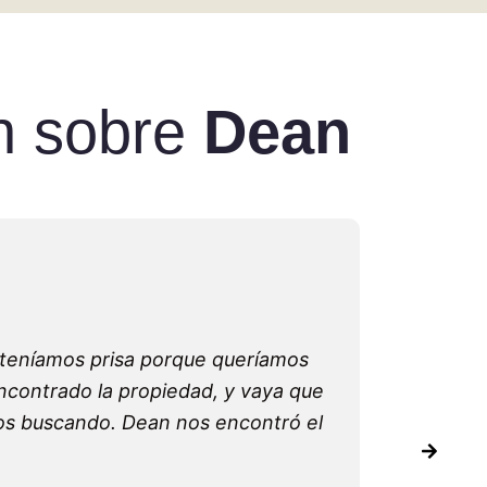
n sobre
Dean
 teníamos prisa porque queríamos
"Trabaj
ncontrado la propiedad, y vaya que
como com
mos buscando. Dean nos encontró el
proceso f