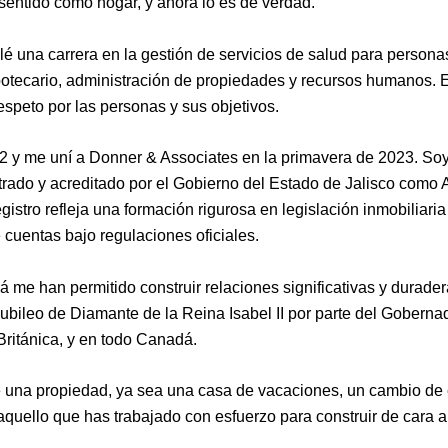
 sentido como hogar, y ahora lo es de verdad.
ollé una carrera en la gestión de servicios de salud para person
otecario, administración de propiedades y recursos humanos. Es
espeto por las personas y sus objetivos.
2022 y me uní a Donner & Associates en la primavera de 2023. 
trado y acreditado por el Gobierno del Estado de Jalisco como A
stro refleja una formación rigurosa en legislación inmobiliaria 
 cuentas bajo regulaciones oficiales.
dá me han permitido construir relaciones significativas y durad
l Jubileo de Diamante de la Reina Isabel II por parte del Gober
ritánica, y en todo Canadá.
na propiedad, ya sea una casa de vacaciones, un cambio de est
aquello que has trabajado con esfuerzo para construir de cara a 